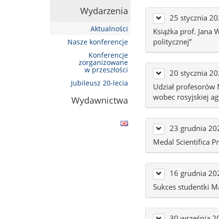
Wydarzenia
25 stycznia 2
Aktualności
Książka prof. Jana 
politycznej”
Nasze konferencje
Konferencje
zorganizowane
w przeszłości
20 stycznia 2
Jubileusz 20-lecia
Udział profesorów
wobec rosyjskiej a
Wydawnictwa
23 grudnia 20
Medal Scientifica P
16 grudnia 20
Sukces studentki 
30 września 2