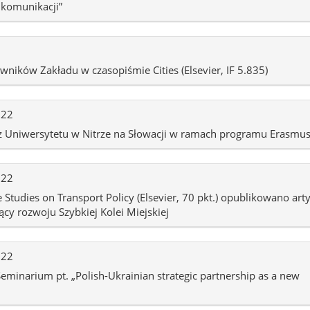
 komunikacji”
ników Zakładu w czasopiśmie Cities (Elsevier, IF 5.835)
022
 Uniwersytetu w Nitrze na Słowacji w ramach programu Erasmu
022
Studies on Transport Policy (Elsevier, 70 pkt.) opublikowano art
cy rozwoju Szybkiej Kolei Miejskiej
022
eminarium pt. „Polish-Ukrainian strategic partnership as a new