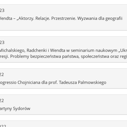
023
Wendta – „Aktorzy. Relacje. Przestrzenie. Wyzwania dla geografii
023
 Michalskiego, Radchenki i Wendta w seminarium naukowym „Ukr
gresji. Problemy bezpieczeństwa państwa, społeczeństwa oraz reg
22
rogressio Chojniciana dla prof. Tadeusza Palmowskiego
22
Martyny Sydorów
022