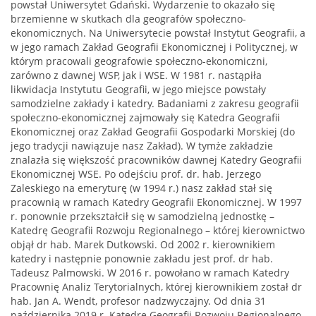
powstał Uniwersytet Gdański. Wydarzenie to okazało się
brzemienne w skutkach dla geografów społeczno-
ekonomicznych. Na Uniwersytecie powstał Instytut Geografii, a
w jego ramach Zakład Geografii Ekonomicznej i Politycznej, w
którym pracowali geografowie społeczno-ekonomiczni,
zarówno z dawnej WSP, jak i WSE. W 1981 r. nastąpiła
likwidacja Instytutu Geografii, w jego miejsce powstały
samodzielne zakłady i katedry. Badaniami z zakresu geografii
społeczno-ekonomicznej zajmowały się Katedra Geografii
Ekonomicznej oraz Zakład Geografii Gospodarki Morskiej (do
jego tradycji nawiązuje nasz Zakład). W tymże zakładzie
znalazła się większość pracowników dawnej Katedry Geografii
Ekonomicznej WSE. Po odejściu prof. dr. hab. Jerzego
Zaleskiego na emeryturę (w 1994 r.) nasz zakład stał się
pracownią w ramach Katedry Geografii Ekonomicznej. W 1997
r. ponownie przekształcił się w samodzielną jednostkę –
Katedrę Geografii Rozwoju Regionalnego – której kierownictwo
objął dr hab. Marek Dutkowski. Od 2002 r. kierownikiem
katedry i następnie ponownie zakładu jest prof. dr hab.
Tadeusz Palmowski. W 2016 r. powołano w ramach Katedry
Pracownię Analiz Terytorialnych, której kierownikiem został dr
hab. Jan A. Wendt, profesor nadzwyczajny. Od dnia 31
października 2019 r. Katedrę Geografii Rozwoju Regionalnego