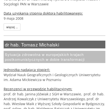
Socjologii PAN w Warszawie
Data uzyskania stopnia doktora habilitowanego:
9 maja 2008
więcej ...
dr hab. Tomasz Michalski
Sytuacja zdrowotna w europejskich krajach
postkomunistycznych w dobie transformacji
Jednostka nadająca stopień:
Wydział Nauk Geograficznych i Geologicznych Uniwersytetu
im. Adama Mickiewicza w Poznaniu
Recenzenci w przewodzie habilitacyjnym:
prof. dr hab. Janina Jóźwiak z SGH w Warszawie, prof. dr hab.
Andrzej Kowalczyk z Uniwersytetu Warszawskiego, prof. dr
hab. Wiesław Maik z Wyższej Szkoły Gospodarki w Bydgoszczy,
prof. ndzw., dr hab. Waldemar Ratajczak z Uniwersytetu im.