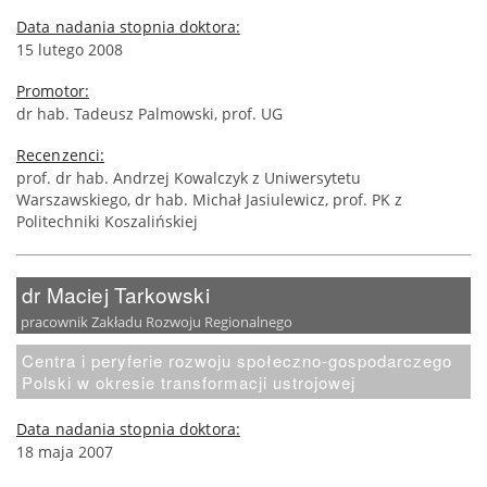
Data nadania stopnia doktora:
15 lutego 2008
Promotor:
dr hab. Tadeusz Palmowski, prof. UG
Recenzenci:
prof. dr hab. Andrzej Kowalczyk z Uniwersytetu
Warszawskiego, dr hab. Michał Jasiulewicz, prof. PK z
Politechniki Koszalińskiej
dr Maciej Tarkowski
pracownik Zakładu Rozwoju Regionalnego
Centra i peryferie rozwoju społeczno-gospodarczego
Polski w okresie transformacji ustrojowej
Data nadania stopnia doktora:
18 maja 2007