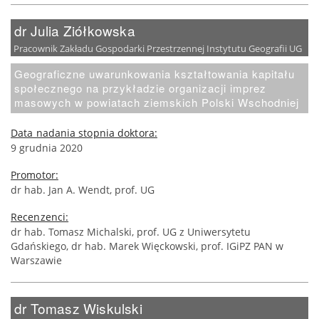
dr Julia Ziółkowska
Pracownik Zakładu Gospodarki Przestrzennej Instytutu Geografii UG
Geograficzne uwarunkowania kształtowania kapitału
społecznego na przykładzie organizacji imprez
masowych w powiatach ziemskich Polski Wschodniej
Data nadania stopnia doktora:
9 grudnia 2020
Promotor:
dr hab. Jan A. Wendt, prof. UG
Recenzenci:
dr hab. Tomasz Michalski, prof. UG z Uniwersytetu
Gdańskiego, dr hab. Marek Więckowski, prof. IGiPZ PAN w
Warszawie
dr Tomasz Wiskulski