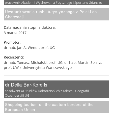
pracownik Akademii Wychowania Fizycznego i Sportu w Gdańsku
Uwarunkowania ruchu turystycznego z Polski do
Chorwacji
Data nadania stopnia doktora:
3 marca 2017
Promotor:
dr hab. Jan A. Wendt, prof. UG
Recenzenci:
dr hab. Tomasz Michalski, prof. UG, dr hab. Marcin Solarz,
prof. UW z Uniwersytetu Warszawskiego
dr Delia Bar-Kołelis
absolwentka Studiów Doktoranckich z zakresu Geografii i
Oceanografii UG
Shopping tourism on the eastern borders of the
European Union