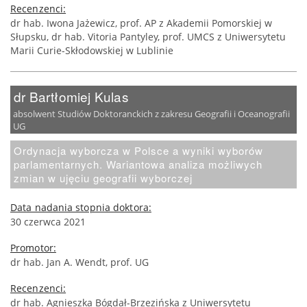
Recenzenci:
dr hab. Iwona Jażewicz, prof. AP z Akademii Pomorskiej w
Słupsku, dr hab. Vitoria Pantyley, prof. UMCS z Uniwersytetu
Marii Curie-Skłodowskiej w Lublinie
dr Bartłomiej Kulas
absolwent Studiów Doktoranckich z zakresu Geografii i Oceanografii
UG
Ordynacja wyborcza w Polsce a wyniki wyborów
parlamentarnych. Wariantowa analiza możliwych
zmian w ujęciu geografii wyborczej
Data nadania stopnia doktora:
30 czerwca 2021
Promotor:
dr hab. Jan A. Wendt, prof. UG
Recenzenci:
dr hab. Agnieszka Bógdał-Brzezińska z Uniwersytetu