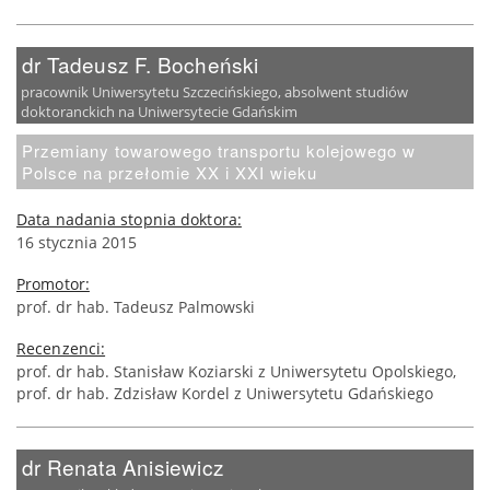
dr Tadeusz F. Bocheński
pracownik Uniwersytetu Szczecińskiego, absolwent studiów
doktoranckich na Uniwersytecie Gdańskim
Przemiany towarowego transportu kolejowego w
Polsce na przełomie XX i XXI wieku
Data nadania stopnia doktora:
16 stycznia 2015
Promotor:
prof. dr hab. Tadeusz Palmowski
Recenzenci:
prof. dr hab. Stanisław Koziarski z Uniwersytetu Opolskiego,
prof. dr hab. Zdzisław Kordel z Uniwersytetu Gdańskiego
dr Renata Anisiewicz