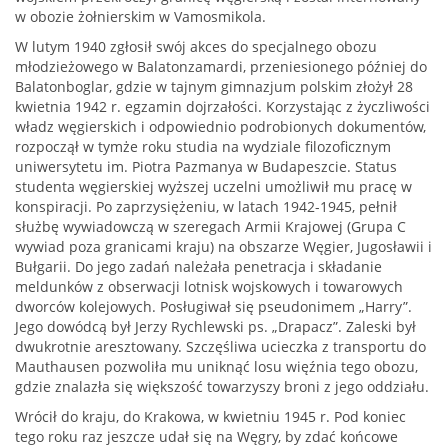
w obozie żołnierskim w Vamosmikola.
W lutym 1940 zgłosił swój akces do specjalnego obozu
młodzieżowego w Balatonzamardi, przeniesionego później do
Balatonboglar, gdzie w tajnym gimnazjum polskim złożył 28
kwietnia 1942 r. egzamin dojrzałości. Korzystając z życzliwości
władz węgierskich i odpowiednio podrobionych dokumentów,
rozpoczął w tymże roku studia na wydziale filozoficznym
uniwersytetu im. Piotra Pazmanya w Budapeszcie. Status
studenta węgierskiej wyższej uczelni umożliwił mu pracę w
konspiracji. Po zaprzysiężeniu, w latach 1942-1945, pełnił
służbę wywiadowczą w szeregach Armii Krajowej (Grupa C
wywiad poza granicami kraju) na obszarze Węgier, Jugosławii i
Bułgarii. Do jego zadań należała penetracja i składanie
meldunków z obserwacji lotnisk wojskowych i towarowych
dworców kolejowych. Posługiwał się pseudonimem „Harry”.
Jego dowódcą był Jerzy Rychlewski ps. „Drapacz”. Zaleski był
dwukrotnie aresztowany. Szczęśliwa ucieczka z transportu do
Mauthausen pozwoliła mu uniknąć losu więźnia tego obozu,
gdzie znalazła się większość towarzyszy broni z jego oddziału.
Wrócił do kraju, do Krakowa, w kwietniu 1945 r. Pod koniec
tego roku raz jeszcze udał się na Węgry, by zdać końcowe