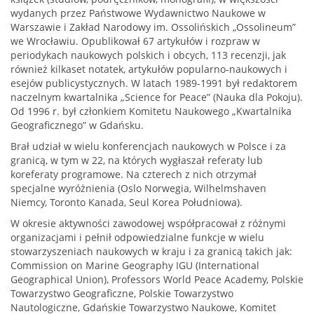
wydanych przez Państwowe Wydawnictwo Naukowe w
Warszawie i Zakład Narodowy im. Ossolińskich „Ossolineum”
we Wrocławiu. Opublikował 67 artykułów i rozpraw w
periodykach naukowych polskich i obcych, 113 recenzji, jak
również kilkaset notatek, artykułów popularno-naukowych i
esejów publicystycznych. W latach 1989-1991 był redaktorem
naczelnym kwartalnika „Science for Peace” (Nauka dla Pokoju).
Od 1996 r. był członkiem Komitetu Naukowego „Kwartalnika
Geograficznego” w Gdańsku.
Brał udział w wielu konferencjach naukowych w Polsce i za
granicą, w tym w 22, na których wygłaszał referaty lub
koreferaty programowe. Na czterech z nich otrzymał
specjalne wyróżnienia (Oslo Norwegia, Wilhelmshaven
Niemcy, Toronto Kanada, Seul Korea Południowa).
W okresie aktywności zawodowej współpracował z różnymi
organizacjami i pełnił odpowiedzialne funkcje w wielu
stowarzyszeniach naukowych w kraju i za granicą takich jak:
Commission on Marine Geography IGU (International
Geographical Union), Professors World Peace Academy, Polskie
Towarzystwo Geograficzne, Polskie Towarzystwo
Nautologiczne, Gdańskie Towarzystwo Naukowe, Komitet