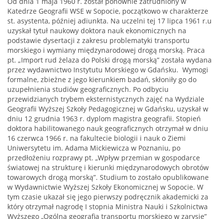
Od dnia 1 maja 1960 r. został ponownie zatrudniony w
Katedrze Geografii WSE w Sopocie, początkowo w charakterze
st. asystenta, później adiunkta. Na uczelni tej 17 lipca 1961 r.u
uzyskał tytuł naukowy doktora nauk ekonomicznych na
podstawie dysertacji z zakresu problematyki transportu
morskiego i wymiany międzynarodowej drogą morską. Praca
pt. „Import rud żelaza do Polski drogą morską” została wydana
przez wydawnictwo Instytutu Morskiego w Gdańsku. Wymogi
formalne, zbieżne z jego kierunkiem badań, skłoniły go do
uzupełnienia studiów geograficznych. Po odbyciu
przewidzianych trybem eksternistycznych zajęć na Wydziale
Geografii Wyższej Szkoły Pedagogicznej w Gdańsku, uzyskał w
dniu 12 grudnia 1963 r. dyplom magistra geografii. Stopień
doktora habilitowanego nauk geograficznych otrzymał w dniu
16 czerwca 1966 r. na fakultecie biologii i nauk o Ziemi
Uniwersytetu im. Adama Mickiewicza w Poznaniu, po
przedłożeniu rozprawy pt. „Wpływ przemian w gospodarce
światowej na strukturę i kierunki międzynarodowych obrotów
towarowych drogą morską”. Studium to zostało opublikowane
w Wydawnictwie Wyższej Szkoły Ekonomicznej w Sopocie. W
tym czasie ukazał się jego pierwszy podręcznik akademicki za
który otrzymał nagrodę I stopnia Ministra Nauki i Szkolnictwa
Wyższego „Ogólna geografia transportu morskiego w zarysie”