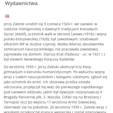
Wydawnictwa
Jerzy Zaleski urodził się 9 czerwca 1924 r. we Lwowie, w
rodzinie inteligenckiej o dawnych tradycjach kresowych.
Ojciec (Adolf), uczestnik walk w obronie Lwowa (1918) i wojny
polsko-bolszewickiej (1920), był zawodowym, sztabowym
oficerem WP w służbie czynnej. Matka (Maria), absolwentka
seminarium nauczycielskiego, nie pracowała zawodowo;
zajmowała się domem. Starszy brat (Tadeusz - ur. w 1921 r.)
był elewem lwowskiego Korpusu Kadetów.
Do września 1939 r. Jerzy Zaleski ukończył trzy klasy
gimnazjum o kierunku humanistycznym. Po wybuchu wojny,
wraz z ciałem nauczycielskim i kolegami szkolnymi, zgłosił się
jako ochotnik do armii. Ich zbiorowa prośba została
odrzucona, przyłączył się więc do pierwszego napotkanego
pod Lwowem oddziału, jakim był dywizjon rozpoznawczy X
Brygady Pancernej płk. S. Maczka. Cofali się na Brzeżany i
Tarnopol, lecz po wejściu 17 września Armii Sowieckiej,
skierowali się na południe. 20 września 1939 r. Zaleski wraz z
wojskiem przekroczył granicę węgierską i został internowany