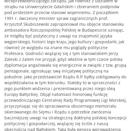
wiceprzewodniczącego zarządu, jak również z udziałem w
strajku na Uniwersytecie Gdańskim i zbieraniem podpisów
pod protestem przeciw stanowi wojennemu. Z początkiem
1991 r. ówczesny minister spraw zagranicznych prof.
Krzysztof Skubiszewski zaproponował mu objęcie stanowiska
ambasadora Rzeczpospolitej Polskiej w Budapeszcie uznając,
że mógłby być pożyteczny z uwagi na znajomość języka
węgierskiego, historii tego kraju, jego kultury i gospodarki, jak
również ze względu na znane mu poglądy polityczne
Profesora. Godności wiążącej się z tym stanowiskiem Jerzy
Zaleski z żalem nie przyjął, gdyż właśnie w tym czasie polska
dyplomacja angażowała się energicznie w związki z tzw. grupą
pentagonale, ogniskując swą inicjatywę polityczną na
południe. Jako przedstawiciel Rządu R.P. byłby zobligowany do
współdziałania w tym kierunku. Stałoby to w sprzeczności z
jego punktem widzenia i prezentowaną przez niego ideą
Europy Bałtyckiej. Objął natomiast honorową funkcję
przewodniczącego Centralnej Rady Programowej Ligi Morskiej,
przyczyniając się do opracowania obszernego memoriału
skierowanego do Sejmu i Rządu o potrzebie zwrócenia
baczniejszej uwagi na strategiczną doktrynę polskiej koncepcji
politycznej i gospodarczej, wiążącej się ściśle z naszą
obecnością nad Bałtykiem. Taka była geneza wprowadzenia