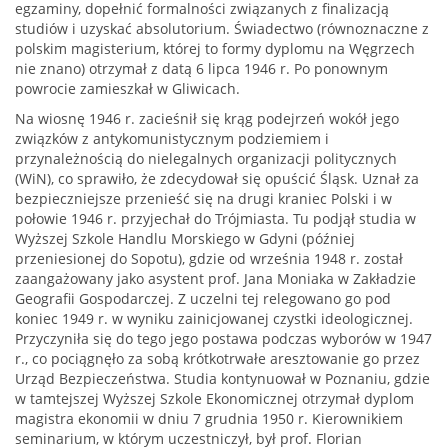
egzaminy, dopełnić formalności związanych z finalizacją
studiów i uzyskać absolutorium. Świadectwo (równoznaczne z
polskim magisterium, której to formy dyplomu na Węgrzech
nie znano) otrzymał z datą 6 lipca 1946 r. Po ponownym
powrocie zamieszkał w Gliwicach.
Na wiosnę 1946 r. zacieśnił się krąg podejrzeń wokół jego
związków z antykomunistycznym podziemiem i
przynależnością do nielegalnych organizacji politycznych
(WiN), co sprawiło, że zdecydował się opuścić Śląsk. Uznał za
bezpieczniejsze przenieść się na drugi kraniec Polski i w
połowie 1946 r. przyjechał do Trójmiasta. Tu podjął studia w
Wyższej Szkole Handlu Morskiego w Gdyni (później
przeniesionej do Sopotu), gdzie od września 1948 r. został
zaangażowany jako asystent prof. Jana Moniaka w Zakładzie
Geografii Gospodarczej. Z uczelni tej relegowano go pod
koniec 1949 r. w wyniku zainicjowanej czystki ideologicznej.
Przyczyniła się do tego jego postawa podczas wyborów w 1947
r., co pociągnęło za sobą krótkotrwałe aresztowanie go przez
Urząd Bezpieczeństwa. Studia kontynuował w Poznaniu, gdzie
w tamtejszej Wyższej Szkole Ekonomicznej otrzymał dyplom
magistra ekonomii w dniu 7 grudnia 1950 r. Kierownikiem
seminarium, w którym uczestniczył, był prof. Florian