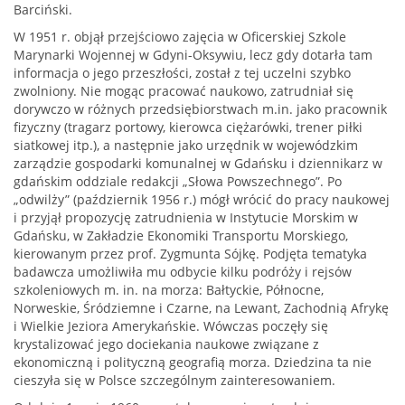
Barciński.
W 1951 r. objął przejściowo zajęcia w Oficerskiej Szkole
Marynarki Wojennej w Gdyni-Oksywiu, lecz gdy dotarła tam
informacja o jego przeszłości, został z tej uczelni szybko
zwolniony. Nie mogąc pracować naukowo, zatrudniał się
dorywczo w różnych przedsiębiorstwach m.in. jako pracownik
fizyczny (tragarz portowy, kierowca ciężarówki, trener piłki
siatkowej itp.), a następnie jako urzędnik w wojewódzkim
zarządzie gospodarki komunalnej w Gdańsku i dziennikarz w
gdańskim oddziale redakcji „Słowa Powszechnego”. Po
„odwilży” (październik 1956 r.) mógł wrócić do pracy naukowej
i przyjął propozycję zatrudnienia w Instytucie Morskim w
Gdańsku, w Zakładzie Ekonomiki Transportu Morskiego,
kierowanym przez prof. Zygmunta Sójkę. Podjęta tematyka
badawcza umożliwiła mu odbycie kilku podróży i rejsów
szkoleniowych m. in. na morza: Bałtyckie, Północne,
Norweskie, Śródziemne i Czarne, na Lewant, Zachodnią Afrykę
i Wielkie Jeziora Amerykańskie. Wówczas poczęły się
krystalizować jego dociekania naukowe związane z
ekonomiczną i polityczną geografią morza. Dziedzina ta nie
cieszyła się w Polsce szczególnym zainteresowaniem.