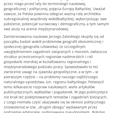
przez niego przed laty do terminologii naukowej,
geograficznej i politycznej, pojęcia Europy Bałtyckiej. Uważał
zawsze, że Polska powinna odegrać ważną rolę architekta
subregionalnej wspólnoty wokółbałtyckiej, wykorzystując swe
położenie, potencjał surowcowy i demograficzny, a tym samym
swe atuty na arenie międzynarodowej.
Zainteresowania naukowe Jerzego Zaleskiego skupiły się od
początku badań wokół problemów geografii ekonomicznej i
społecznej (geografia człowieka), ze szczególnym
uwzględnieniem zagadnień związanych z morzem, zwłaszcza
struktur przestrzennych regionów nadmorskich i roli
gospodarki morskiej w kształtowaniu regionalnego i
międzynarodowego podziału pracy. Spowodowało to też
zwrócenie uwagi na zjawiska geopolityczne, a w tym – w
pierwszym rzędzie – na problemy naszego najbliższego,
naturalnego sąsiedztwa, tzn. regionu bałtyckiego. Poświęcił
temu kilkanaście rozpraw naukowych, wiele artykułów
publicystycznych, wykładów i pogadanek. W jego publicystyce
nie brak też podejmowanych tematów i zagadnień bieżących,
z czego niemała część ukazywała się (w okresie politycznego
zniewolenia) w tzw. „drugim obiegu” wydawanym przez
podziemie edytorskie, podpisywana pseudonimem „Bohdan