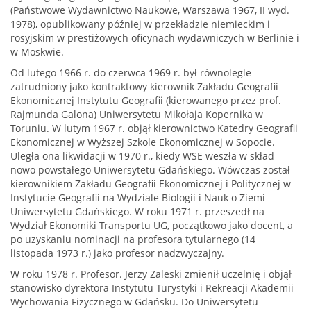
(Państwowe Wydawnictwo Naukowe, Warszawa 1967, II wyd.
1978), opublikowany później w przekładzie niemieckim i
rosyjskim w prestiżowych oficynach wydawniczych w Berlinie i
w Moskwie.
Od lutego 1966 r. do czerwca 1969 r. był równolegle
zatrudniony jako kontraktowy kierownik Zakładu Geografii
Ekonomicznej Instytutu Geografii (kierowanego przez prof.
Rajmunda Galona) Uniwersytetu Mikołaja Kopernika w
Toruniu. W lutym 1967 r. objął kierownictwo Katedry Geografii
Ekonomicznej w Wyższej Szkole Ekonomicznej w Sopocie.
Uległa ona likwidacji w 1970 r., kiedy WSE weszła w skład
nowo powstałego Uniwersytetu Gdańskiego. Wówczas został
kierownikiem Zakładu Geografii Ekonomicznej i Politycznej w
Instytucie Geografii na Wydziale Biologii i Nauk o Ziemi
Uniwersytetu Gdańskiego. W roku 1971 r. przeszedł na
Wydział Ekonomiki Transportu UG, początkowo jako docent, a
po uzyskaniu nominacji na profesora tytularnego (14
listopada 1973 r.) jako profesor nadzwyczajny.
W roku 1978 r. Profesor. Jerzy Zaleski zmienił uczelnię i objął
stanowisko dyrektora Instytutu Turystyki i Rekreacji Akademii
Wychowania Fizycznego w Gdańsku. Do Uniwersytetu