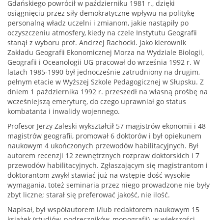
Gdańskiego powrócił w październiku 1981 r., dzięki
osiągnięciu przez siły demokratyczne wpływu na politykę
personalną władz uczelni i zmianom, jakie nastąpiły po
oczyszczeniu atmosfery, kiedy na czele Instytutu Geografii
stanął z wyboru prof. Andrzej Rachocki. Jako kierownik
Zakładu Geografii Ekonomicznej Morza na Wydziale Biologii,
Geografii i Oceanologii UG pracował do września 1992 r. W
latach 1985-1990 był jednocześnie zatrudniony na drugim,
pełnym etacie w Wyższej Szkole Pedagogicznej w Słupsku. Z
dniem 1 października 1992 r. przeszedł na własną prośbę na
wcześniejszą emeryturę, do czego uprawniał go status
kombatanta i inwalidy wojennego.
Profesor Jerzy Zaleski wykształcił 57 magistrów ekonomii i 48
magistrów geografii, promował 6 doktorów i był opiekunem
naukowym 4 ukończonych przewodów habilitacyjnych. Był
autorem recenzji 12 zewnętrznych rozpraw doktorskich i 7
przewodów habilitacyjnych. Zgłaszającym się magistrantom i
doktorantom zwykł stawiać już na wstępie dość wysokie
wymagania, toteż seminaria przez niego prowadzone nie były
zbyt liczne; starał się preferować jakość, nie ilość.
Napisał, był współautorem i/lub redaktorem naukowym 15
książek (studiów, podręczników, monografii), w większości