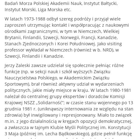
Badań Morza Polskiej Akademii Nauk, Instytut Bałtycki,
Instytut Morski, Liga Morska etc.
W latach 1973-1988 odbył szereg podróży i przyjął wiele
zaproszeń utrzymując kontakt i współpracując z naukowymi
ośrodkami zagranicznymi, w tym w Niemczech, Wielkiej
Brytanii, Finlandii, Szwecji, Norwegii, Francji, Kanadzie,
Stanach Zjednoczonych i Korei Południowej. Jako visiting
professor wykładał w Niemczech (również w b. NRD), w
Szwecji, Finlandii i Kanadzie.
Jerzy Zaleski zawsze udzielał się społecznie pełniąc różne
funkcje (np. w sekcji nauk i szkół wyższych Związku
Nauczycielstwa Polskiego, w Akademickim Związku
Sportowym), brał również aktywny udział w wydarzeniach
politycznych, jakie miały miejsce w kraju. W latach 1980-1981
należał do centralnej grupy ekspertów i doradców Komisji
Krajowej NSZZ „Solidarność”; w czasie stanu wojennego po 13
grudnia 1981 r. (uniknąwszy internowania ze względu na stan
zdrowia) był inwigilowany i represjonowany. Miało to związek
m.in. z jego działalnością w kręgach opozycji demokratycznej,
a zwłaszcza w tajnym Klubie Myśli Politycznej im. Konstytucji
3 Maja (później im. Lecha Bądkowskiego), gdzie pełnił funkcję