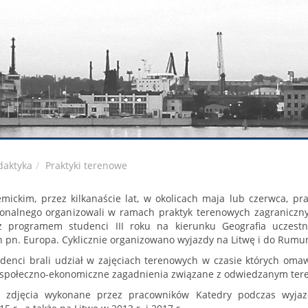
daktyka
Praktyki terenowe
ickim, przez kilkanaście lat, w okolicach maja lub czerwca, pr
onalnego organizowali w ramach praktyk terenowych zagraniczn
z programem studenci III roku na kierunku Geografia uczestn
 pn. Europa. Cyklicznie organizowano wyjazdy na Litwę i do Rumun
denci brali udział w zajęciach terenowych w czasie których oma
 i społeczno-ekonomiczne zagadnienia związane z odwiedzanym ter
y zdjęcia wykonane przez pracowników Katedry podczas wyja