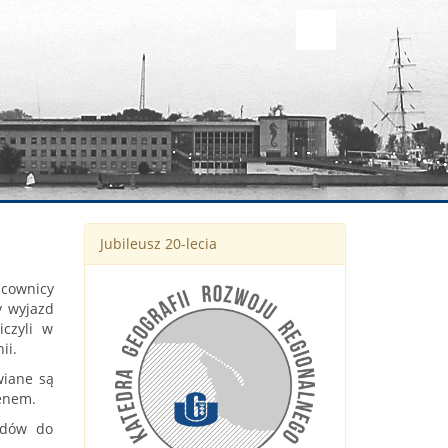
Jubileusz 20-lecia
acownicy
y wyjazd
iczyli w
ii.
wiane są
enem.
zdów do