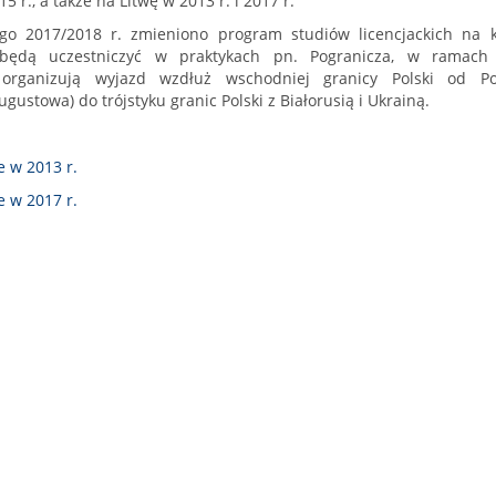
5 r., a także na Litwę w 2013 r. i 2017 r.
go 2017/2018 r. zmieniono program studiów licencjackich na 
 będą uczestniczyć w praktykach pn. Pogranicza, w ramach 
organizują wyjazd wzdłuż wschodniej granicy Polski od Poj
ugustowa) do trójstyku granic Polski z Białorusią i Ukrainą.
e w 2013 r.
e w 2017 r.